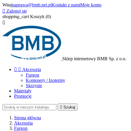
Witaj
naprawa@bmb.net.pl
Kontakt z nami
Moje konto

Zaloguj się
shopping_cart
Koszyk
(0)

Sklep internetowy BMB Sp. z o.o.


Akcesoria
Furgon
Kontenery / Izotermy
Skrzynie
Materiały
Promocje

Szukaj
Strona główna
Akcesoria
Furgon