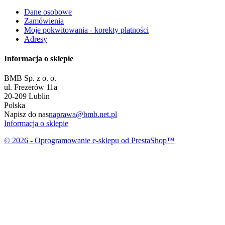
Dane osobowe
Zamówienia
Moje pokwitowania - korekty płatności
Adresy
Informacja o sklepie
BMB Sp. z o. o.
ul. Frezerów 11a
20-209 Lublin
Polska
Napisz do nas
naprawa@bmb.net.pl
Informacja o sklepie
© 2026 - Oprogramowanie e-sklepu od PrestaShop™